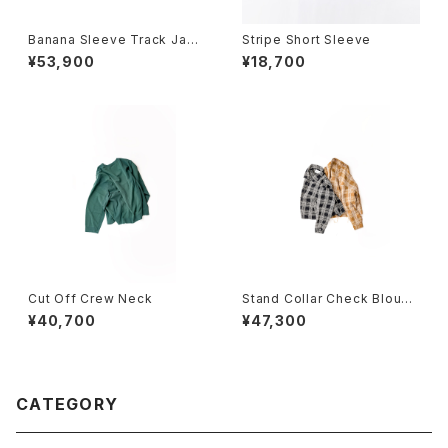
Banana Sleeve Track Jack
Stripe Short Sleeve
et
¥53,900
¥18,700
Cut Off Crew Neck
Stand Collar Check Blouso
n
¥40,700
¥47,300
CATEGORY