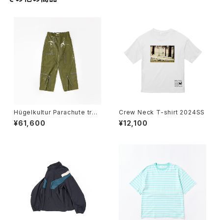
Hügelkultur Parachute trou
Crew Neck T-shirt 2024SS
seres size4
¥61,600
¥12,100