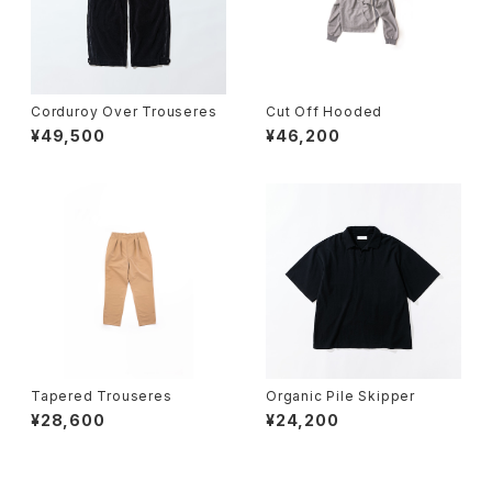
Corduroy Over Trouseres
Cut Off Hooded
¥49,500
¥46,200
Tapered Trouseres
Organic Pile Skipper
¥28,600
¥24,200