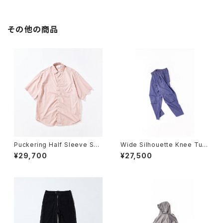
その他の商品
Puckering Half Sleeve Shir
Wide Silhouette Knee Tuc
t
k Trousers
¥29,700
¥27,500