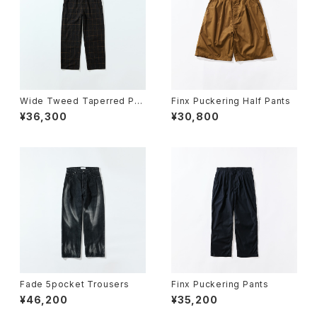
Wide Tweed Taperred Pan
Finx Puckering Half Pants
ts
¥36,300
¥30,800
Fade 5pocket Trousers
Finx Puckering Pants
¥46,200
¥35,200