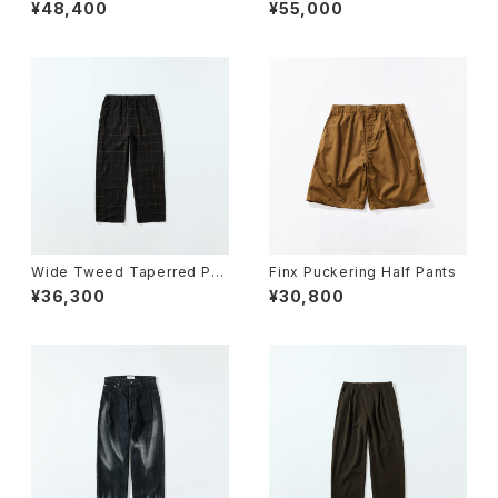
¥48,400
¥55,000
Wide Tweed Taperred Pan
Finx Puckering Half Pants
ts
¥36,300
¥30,800