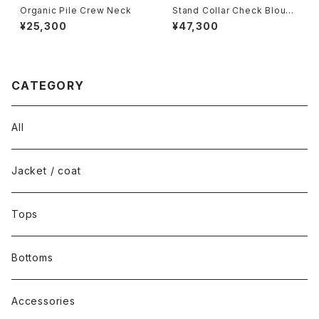
Organic Pile Crew Neck
Stand Collar Check Blouso
n
¥25,300
¥47,300
CATEGORY
All
Jacket / coat
Tops
Bottoms
Accessories