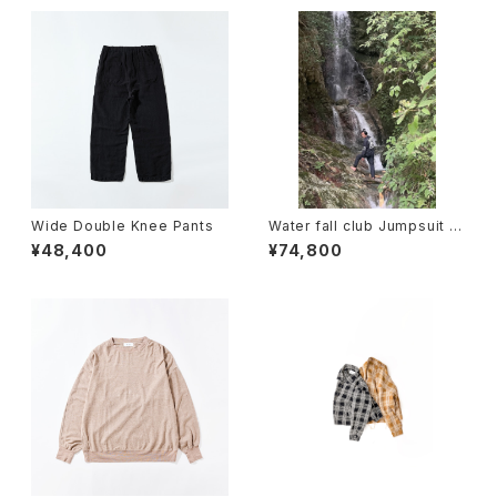
Wide Double Knee Pants
Water fall club Jumpsuit bl
ack
¥48,400
¥74,800