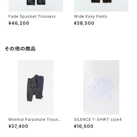
Fade 5pocket Trousers
Wide Easy Pants
¥46,200
¥38,500
その他の商品
Minimal Parachute Trouser
SILENCE T-SHIRT size4
es
¥37,400
¥16,500