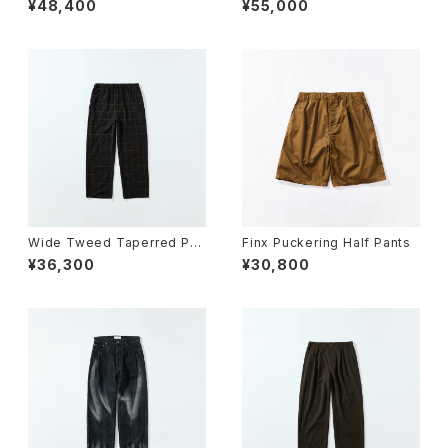
¥48,400
¥55,000
Wide Tweed Taperred Pan
Finx Puckering Half Pants
ts
¥36,300
¥30,800