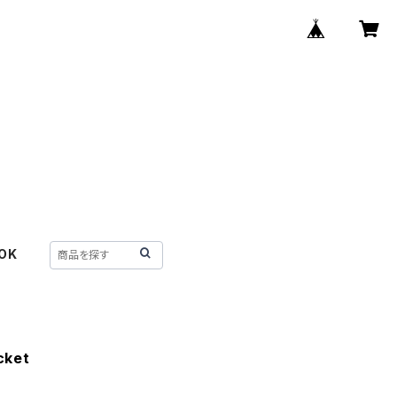
OK
cket