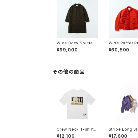
Wide Boxy Soutien
Wide Puffer P
Collar Coat
ing Jacket
¥99,000
¥60,500
その他の商品
Crew Neck T-shirt 2
Stripe Long S
024SS
¥12,100
¥17,600