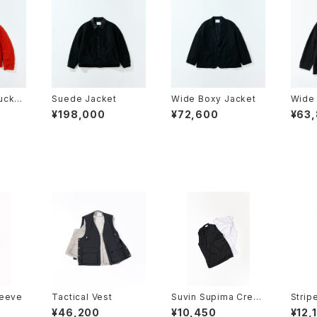
ucker
Suede Jacket
Wide Boxy Jacket
Wide 
cket
¥198,000
¥72,600
¥63
leeve
Tactical Vest
Suvin Supima Crew
Strip
Neck No Sleeve
¥46,200
¥10,450
¥12,