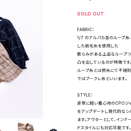
SOLD OUT
FABRIC：
1/7 のアルパカ混のループ糸
した紡毛糸を使用した
膨らみがある上品なループツ
凸を出しているのが特徴です
ループ糸とは撚糸にて不規則
ではブークレ糸といいます。
STYLE：
非常に軽い着心地のCPOジャ
をアップデートし現代的なシ
ます。アウターとして、イン
ドスタイルにも対応可能です