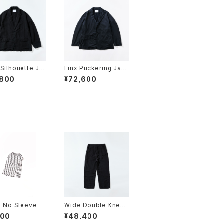
Silhouette Ja
Finx Puckering Jack
et
,800
¥72,600
e No Sleeve
Wide Double Knee
Pants
100
¥48,400