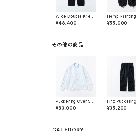
Wide Double Knee
Hemp Paintin
Pants
Pants
¥48,400
¥55,000
その他の商品
Puckering Over Siz
Finx Puckerin
e Shirt
s
¥33,000
¥35,200
CATEGORY