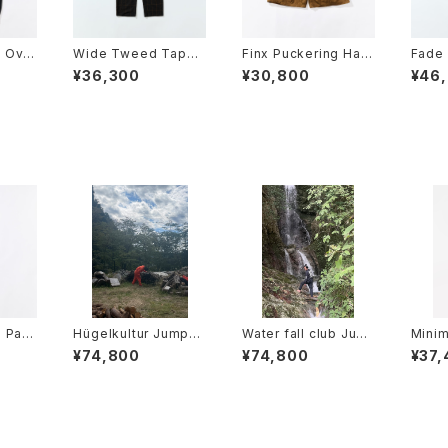
g Over
Wide Tweed Taperr
Finx Puckering Half
Fade 
ed Pants
Pants
sers
¥36,300
¥30,800
¥46
g Pant
Hügelkultur Jumpsu
Water fall club Jum
Minim
it Orange
psuit black
Trou
¥74,800
¥74,800
¥37,