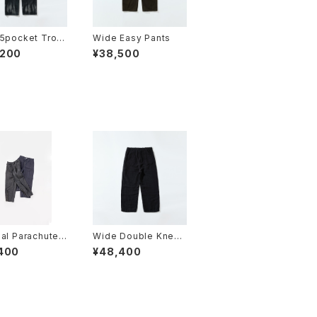
5pocket Trou
Wide Easy Pants
,200
¥38,500
al Parachute
Wide Double Knee
seres
Pants
400
¥48,400