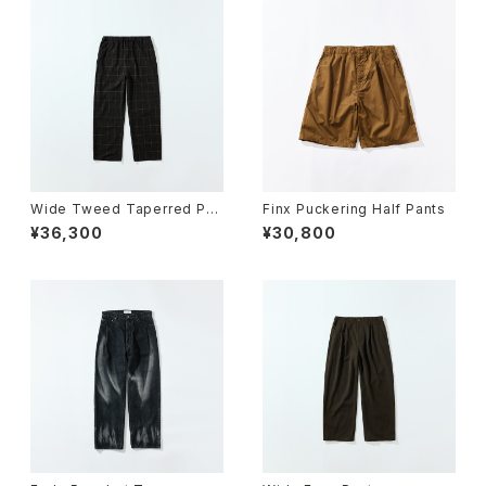
Wide Tweed Taperred Pan
Finx Puckering Half Pants
ts
¥36,300
¥30,800