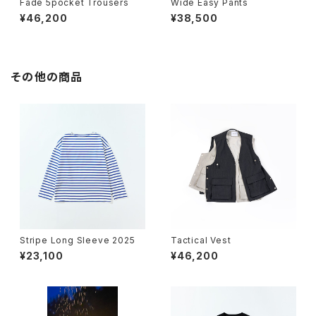
Fade 5pocket Trousers
Wide Easy Pants
¥46,200
¥38,500
その他の商品
Stripe Long Sleeve 2025
Tactical Vest
¥23,100
¥46,200