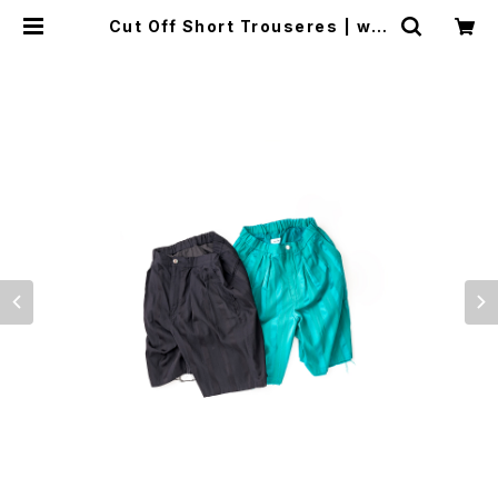
Cut Off Short Trouseres | wel
lder