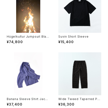
Hügelkultur Jumpsuit Blac
Suvin Short Sleeve
k
¥74,800
¥15,400
Banana Sleeve Shirt Jacke
Wide Tweed Taperred Pan
t
ts
¥37,400
¥36,300