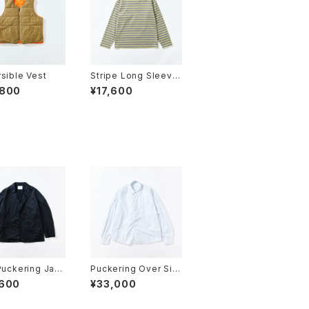
sible Vest
Stripe Long Sleeve
2025
,800
¥17,600
Puckering Jack
Puckering Over Siz
e Shirt
,600
¥33,000