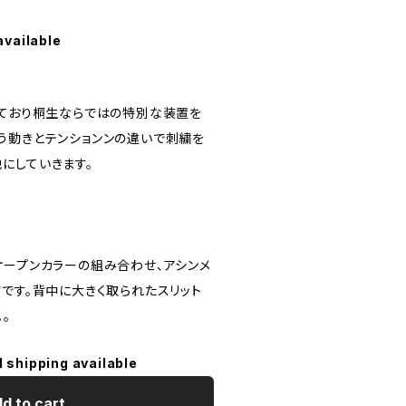
available
しており桐生ならではの特別な装置を
う動きとテンションンの違いで刺繍を
にしていきます。
オープンカラーの組み合わせ、アシンメ
です。背中に大きく取られたスリット
。
l shipping available
d to cart