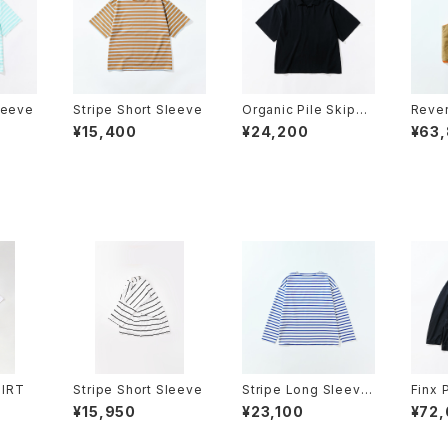
leeve
Stripe Short Sleeve
Organic Pile Skippe
Rever
r
¥15,400
¥24,200
¥63
HIRT
Stripe Short Sleeve
Stripe Long Sleeve
Finx 
2025
et
¥15,950
¥23,100
¥72