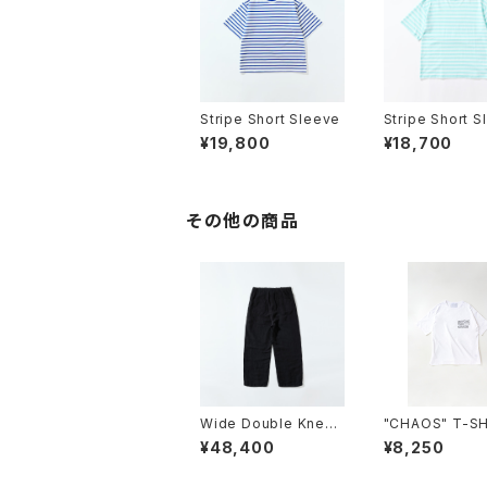
Stripe Short Sleeve
Stripe Short S
¥19,800
¥18,700
その他の商品
Wide Double Knee
"CHAOS" T-S
Pants
¥48,400
¥8,250