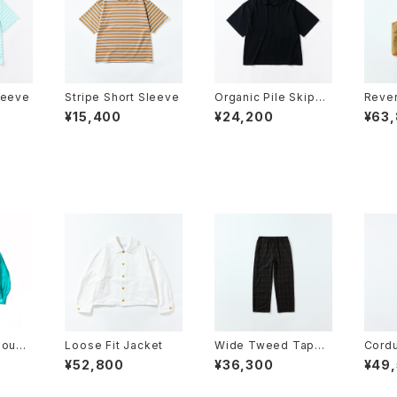
leeve
Stripe Short Sleeve
Organic Pile Skippe
Rever
r
¥15,400
¥24,200
¥63
Blouso
Loose Fit Jacket
Wide Tweed Taperr
Cordu
ed Pants
sere
¥52,800
¥36,300
¥49