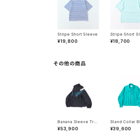
Stripe Short Sleeve
Stripe Short S
¥19,800
¥18,700
その他の商品
Banana Sleeve Trac
Stand Collar 
k Jacket
n
¥53,900
¥39,600