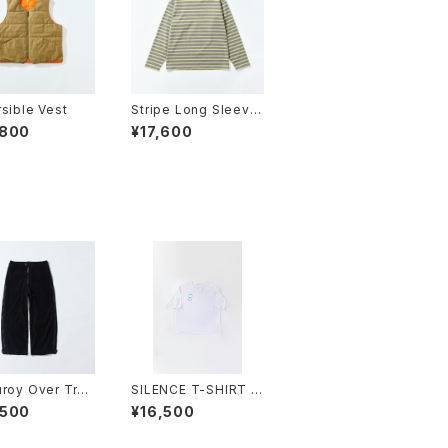
sible Vest
Stripe Long Sleeve
2025
,800
¥17,600
roy Over Trou
SILENCE T-SHIRT si
s
ze4
,500
¥16,500