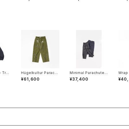
 Trac
Hügelkultur Parachu
Minimal Parachute
Wrap 
te trouseres size4
Trouseres
s
¥61,600
¥37,400
¥40