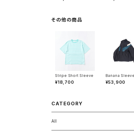
その他の商品
Stripe Short Sleeve
Banana Sleeve
k Jacket
¥18,700
¥53,900
CATEGORY
All