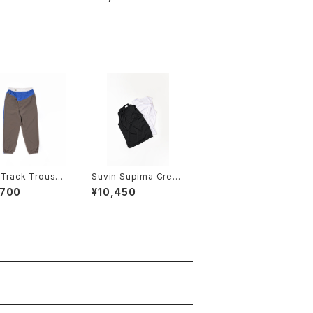
Track Trouser
Suvin Supima Crew
Neck No Sleeve
,700
¥10,450