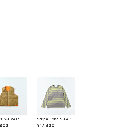
sible Vest
Stripe Long Sleeve
2025
,800
¥17,600