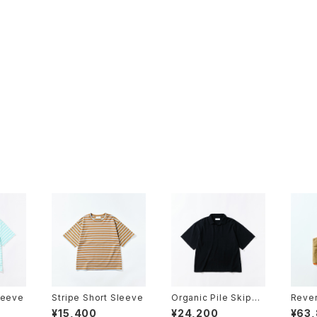
leeve
Stripe Short Sleeve
Organic Pile Skippe
Rever
r
¥15,400
¥24,200
¥63