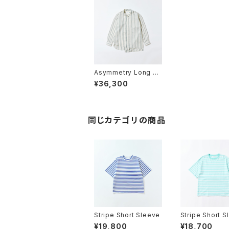
Asymmetry Long Sl
eeve Shirt
¥36,300
同じカテゴリの商品
Stripe Short Sleeve
Stripe Short S
¥19,800
¥18,700