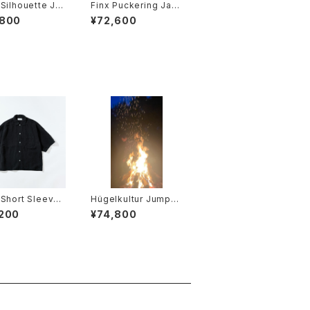
Silhouette Ja
Finx Puckering Jack
et
,800
¥72,600
Short Sleeve
Hügelkultur Jumpsu
it Black
,200
¥74,800