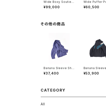
Wide Boxy Soutien
Wide Puffer P
Collar Coat
ing Jacket
¥99,000
¥60,500
その他の商品
Banana Sleeve Shirt
Banana Sleeve
Jacket
k Jacket
¥37,400
¥53,900
CATEGORY
All