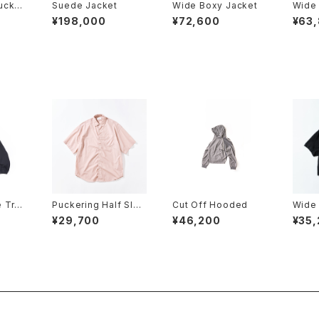
ucker
Suede Jacket
Wide Boxy Jacket
Wide 
cket
¥198,000
¥72,600
¥63
 Trac
Puckering Half Slee
Cut Off Hooded
Wide 
ve Shirt
Shirt
¥29,700
¥46,200
¥35