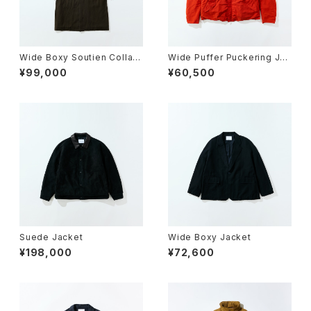
Wide Boxy Soutien Collar
Wide Puffer Puckering Jac
Coat
ket
¥99,000
¥60,500
Suede Jacket
Wide Boxy Jacket
¥198,000
¥72,600