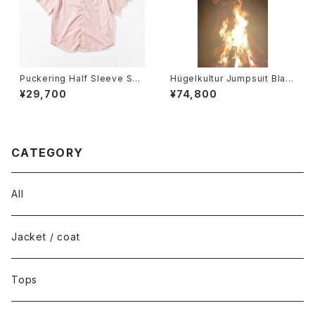
Puckering Half Sleeve Shir
Hügelkultur Jumpsuit Blac
t
k
¥29,700
¥74,800
CATEGORY
All
Jacket / coat
Tops