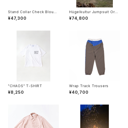
Stand Collar Check Blouso
Hügelkultur Jumpsuit Oran
n
ge
¥47,300
¥74,800
"CHAOS" T-SHIRT
Wrap Track Trousers
¥8,250
¥40,700