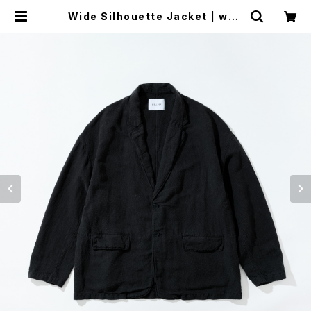
Wide Silhouette Jacket | well
der