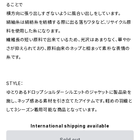
ることで
横方向に張り出しすぎないように風合い出しをしています。
絹紬糸は絹紡糸を紡績する際に出る落ちワタなど、リサイクル原
料を使用した糸になります。
繊維長の短い原料で出来ているため、光沢はあまりなく、華やか
さが抑えられており、原料由来のネップと相まって素朴な表情の
糸です。
STYLE：
ゆとりあるドロップショルダーシルエットのジャケットに製品染を
施し、ネップ感ある素材を引き立てたアイテムです。軽めの羽織と
して3シーズン着用可能な商品となっています。
International shipping available
Sold out