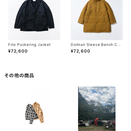
Finx Puckering Jacket
Dolman Sleeve Bench Coa
t
¥72,600
¥72,600
その他の商品