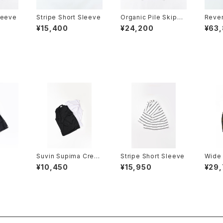
leeve
Stripe Short Sleeve
Organic Pile Skippe
Rever
r
¥15,400
¥24,200
¥63
Suvin Supima Crew
Stripe Short Sleeve
Wide 
Neck No Sleeve
ort T
¥10,450
¥15,950
¥29