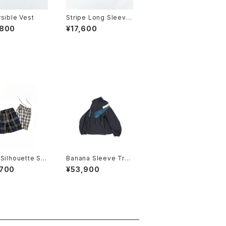
sible Vest
Stripe Long Sleeve
2025
,800
¥17,600
Silhouette Sh
Banana Sleeve Trac
rouseres
k Jacket
,700
¥53,900