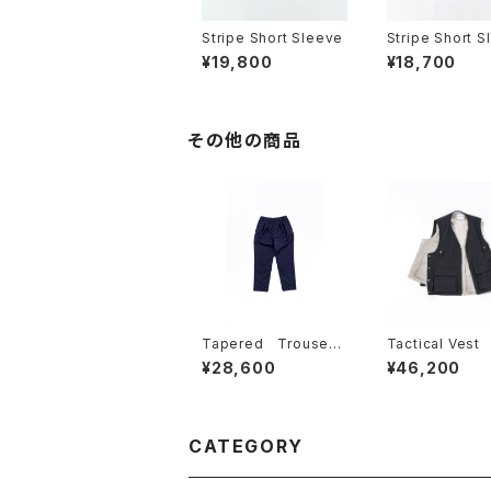
Stripe Short Sleeve
Stripe Short S
¥19,800
¥18,700
その他の商品
Tapered Trousere
Tactical Vest
s
¥28,600
¥46,200
CATEGORY