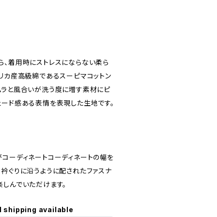
ら、着用時にストレスにならない柔ら
メリカ産高級綿であるスーピマコットン
ムラと風合いが洗う度に増す素材にピ
ェード感ある表情を表現した生地です。
がコーディネートコーディネートの幅を
。衿ぐりに沿うように配されたファスナ
楽しんでいただけます。
l shipping available