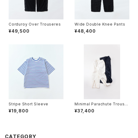
Corduroy Over Trouseres
Wide Double Knee Pants
¥49,500
¥48,400
Stripe Short Sleeve
Minimal Parachute Trouser
es
¥19,800
¥37,400
CATEGORY